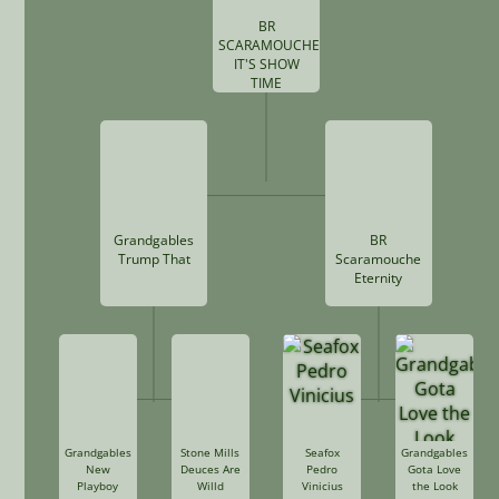
BR
SCARAMOUCHE
IT'S SHOW
TIME
Grandgables
BR
Trump That
Scaramouche
Eternity
Grandgables
Stone Mills
Seafox
Grandgables
New
Deuces Are
Pedro
Gota Love
Playboy
Willd
Vinicius
the Look