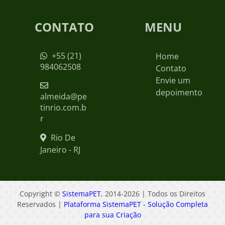
CONTATO
MENU
+55 (21)
Home
984062508
Contato
Envie um
depoimento
almeida@pe
tinrio.com.b
r
Rio De
Janeiro - RJ
Copyright ©
SistemaPET
, 2014-2026 | Todos os Direitos
Reservados |
Plataforma SistemaPET - Solução Completa
para sua Criação