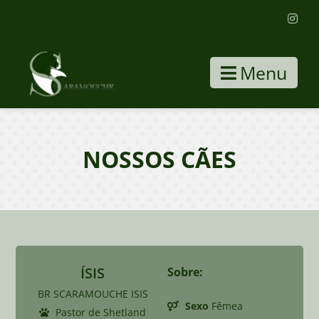
Menu
NOSSOS CÃES
ÍSIS
Sobre:
BR SCARAMOUCHE ISIS
Sexo
Fêmea
Pastor de Shetland